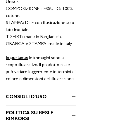
Unisex
COMPOSIZIONE TESSUTO: 100%
cotone.
STAMPA: DTF con illustrazione solo
lato frontale.
T-SHIRT: made in Bangladesh.
GRAFICA e STAMPA: made in Italy.
Importante:
le immagini sono a
scopo illustrativo. Il prodotto reale
può variare leggermente in termini di
colore e dimensioni dell'illustrazione.
CONSIGLI D'USO
ISTRUZIONI PER IL LAVAGGIO:
POLITICA SU RESI E
* svoltare il capo con stampa all’interno
RIMBORSI
* lavare a 30° (non a mano)
* utilizzare detersivi delicati
1. Politica di Reso