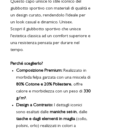
Questo capo unisce lo stile iconico del
giubbotto sportivo con materiali di qualità e
un design curato, rendendolo l'ideale per
un look casual e dinamico. Unisex.
Scopri il giubbotto sportivo che unisce
l'estetica classica ad un comfort superiore e
una resistenza pensata per durare nel
tempo.
Perché sceglierlo?
Composizione Premium:
Realizzato in
morbida felpa garzata con una miscela di
80% Cotone e 20% Poliestere
, offre
calore e morbidezza con un peso di
330
g/m²
.
Design a Contrasto:
I dettagli iconici
sono esaltati dalle
maniche set-in
, dalle
tasche e dagli elementi in maglia
(collo,
polsini, orlo) realizzati in colori a