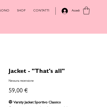
 SONO
SHOP
CONTATTI
Accedi
Jacket - "That's all"
Nessuna recensione
Prezzo
59,00 €
🧥 Varsity Jacket Sportivo Classico