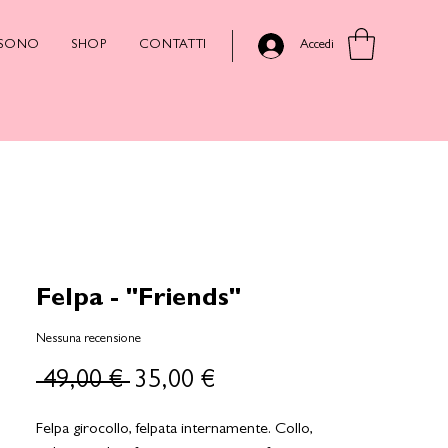
 SONO
SHOP
CONTATTI
Accedi
Felpa - "Friends"
Nessuna recensione
Prezzo
Prezzo
 49,00 € 
35,00 €
regolare
scontato
Felpa girocollo, felpata internamente. Collo,