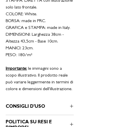
STAMPA: DIRETTA con illustrazione
solo lato frontale.
COLORE: White.
BORSA: made in PRC.
GRAFICA e STAMPA: made in Italy.
DIMENSIONI: Larghezza 38cm -
Altezza 43,5cm - Base 10cm.
MANICI: 23cm.
PESO: 180/m²
Importante:
le immagini sono a
scopo illustrativo. Il prodotto reale
può variare leggermente in termini di
colore e dimensioni dell'illustrazione.
CONSIGLI D'USO
ISTRUZIONI PER IL LAVAGGIO:
POLITICA SU RESI E
* svoltare il capo con stampa all’interno