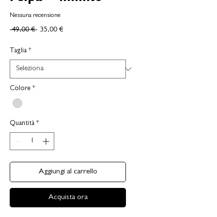
Nessuna recensione
Prezzo
Prezzo
 49,00 € 
35,00 €
regolare
scontato
Taglia
*
Colore
*
Quantità
*
Aggiungi al carrello
Acquista ora