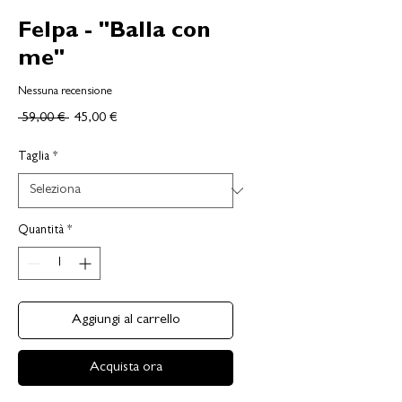
Felpa - "Balla con
me"
Nessuna recensione
Prezzo
Prezzo
 59,00 € 
45,00 €
regolare
scontato
Taglia
*
Quantità
*
Aggiungi al carrello
Acquista ora