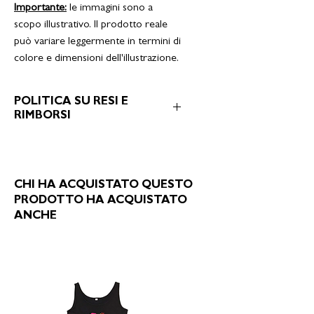
Importante:
le immagini sono a
scopo illustrativo. Il prodotto reale
può variare leggermente in termini di
colore e dimensioni dell'illustrazione.
POLITICA SU RESI E
RIMBORSI
1. Politica di Reso
Gli utenti di BEBILUDO hanno il diritto
di restituire i prodotti acquistati entro
CHI HA ACQUISTATO QUESTO
14 giorni dal ricevimento, a condizione
che i prodotti siano integri, non
PRODOTTO HA ACQUISTATO
utilizzati e nella confezione originale. Gli
ANCHE
articoli danneggiati o usati non
potranno essere restituiti.
2. Procedura di Reso
Per effettuare un reso, gli utenti devono
contattarci all'indirizzo email